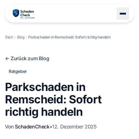
Start
Blog
Parkschaden in Remscheid: Sofort richtig handeln
LEISTUNGEN
STANDORTE
← Zurück zum Blog
BLOG
Ratgeber
ÜBER UNS
Parkschaden in
KONTAKT
Remscheid: Sofort
richtig handeln
+49 1522 8247114
Von
SchadenCheck
•
12. Dezember 2025
Schaden melden