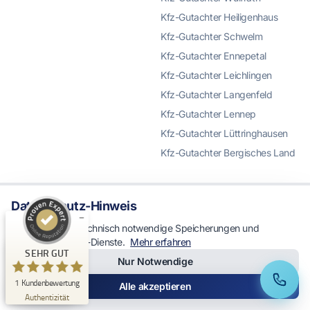
Kfz-Gutachter Heiligenhaus
Kfz-Gutachter Schwelm
Kfz-Gutachter Ennepetal
Kfz-Gutachter Leichlingen
Kfz-Gutachter Langenfeld
Kundenbewertungen und Erfahrungen zu
Kfz-Gutachter Lennep
KFZ Gutachter Remscheid & KFZ Sachverständiger
Unfal...
Kfz-Gutachter Lüttringhausen
Kfz-Gutachter Bergisches Land
SEHR GUT
%
100
Empfehlungen auf
ProvenExpert.com
Service
5,00
/
5,00
Datenschutz-Hinweis
Unsere Leistungen
1
Wir verwenden technisch notwendige Speicherungen und
Blog
optionale Analyse-Dienste.
Mehr erfahren
Bewertung auf ProvenExpert.com
★★★★★
SEHR GUT
Schaden melden
Nur Notwendige
5.0 / 5.0
Kontakt
Erfahren Sie mehr über dieses Bewertungssiegel
SEHR GUT
1
Kundenbewertung
Anrufen
WhatsApp
Alle akzeptieren
Profil ansehen
29.12.2025
ProvenExpert
Authentizität