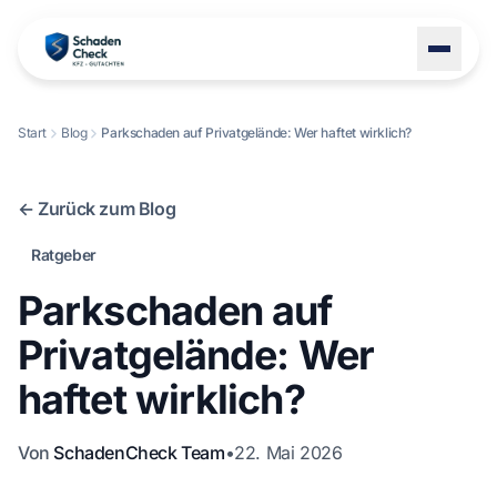
Start
Blog
Parkschaden auf Privatgelände: Wer haftet wirklich?
LEISTUNGEN
STANDORTE
← Zurück zum Blog
BLOG
Ratgeber
ÜBER UNS
Parkschaden auf
KONTAKT
Privatgelände: Wer
haftet wirklich?
+49 1522 8247114
Von
SchadenCheck Team
•
22. Mai 2026
Schaden melden