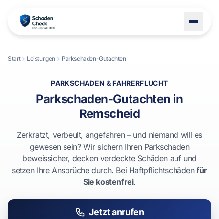
Start
Leistungen
Parkschaden-Gutachten
LEISTUNGEN
PARKSCHADEN & FAHRERFLUCHT
STANDORTE
Parkschaden-Gutachten in
BLOG
Remscheid
ÜBER UNS
Zerkratzt, verbeult, angefahren – und niemand will es
KONTAKT
gewesen sein? Wir sichern Ihren Parkschaden
beweissicher, decken verdeckte Schäden auf und
setzen Ihre Ansprüche durch. Bei Haftpflichtschäden
für
Sie kostenfrei
.
+49 1522 8247114
Jetzt anrufen
Schaden melden