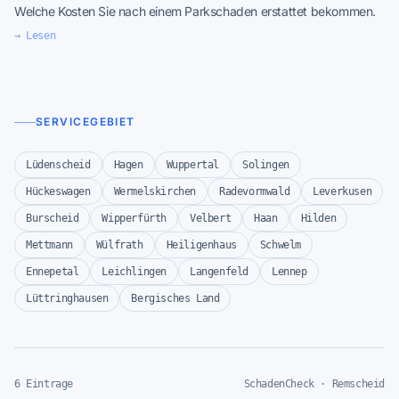
Welche Kosten Sie nach einem Parkschaden erstattet bekommen.
→ Lesen
SERVICEGEBIET
Lüdenscheid
Hagen
Wuppertal
Solingen
Hückeswagen
Wermelskirchen
Radevormwald
Leverkusen
Burscheid
Wipperfürth
Velbert
Haan
Hilden
Mettmann
Wülfrath
Heiligenhaus
Schwelm
Ennepetal
Leichlingen
Langenfeld
Lennep
Lüttringhausen
Bergisches Land
6 Eintrage
SchadenCheck · Remscheid