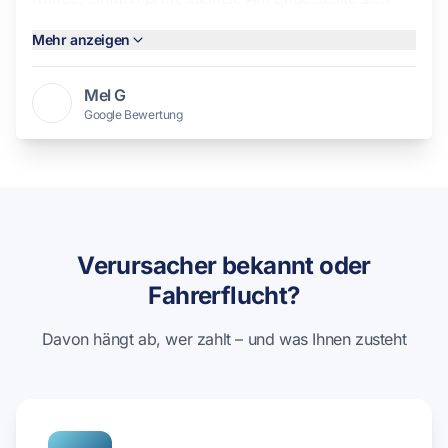
sogar ein Totalschaden heraus. Beim ersten
Mehr anzeigen
Gutachter hätte ich vielleicht 2.000 € bekommen und
wäre auf dem Rest sitzen geblieben. Absolute
Empfehlung! "
Mel G
Google Bewertung
Verursacher bekannt oder
Fahrerflucht?
Davon hängt ab, wer zahlt – und was Ihnen zusteht