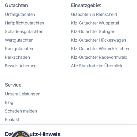
Gutachten
Einsatzgebiet
Unfallgutachten
Gutachten in Remscheid
Haftpflichtgutachten
Kfz-Gutachter Wuppertal
Schadensgutachten
Kfz-Gutachter Solingen
Wertgutachten
Kfz-Gutachter Hückeswagen
Kurzgutachten
Kfz-Gutachter Wermelskirchen
Parkschaden
Kfz-Gutachter Radevormwald
Beweissicherung
Alle Standorte im Überblick
Service
Kundenbewertungen und Erfahrungen zu
Unsere Leistungen
KFZ Gutachter Remscheid & KFZ Sachverständiger
Unfal...
Blog
Schaden melden
SEHR GUT
%
100
Kontakt
Empfehlungen auf
ProvenExpert.com
5,00
/
5,00
Datenschutz-Hinweis