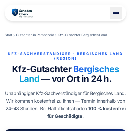
Start
Gutachten in Remscheid
Kfz-Gutachter Bergisches Land
LEISTUNGEN
STANDORTE
KFZ-SACHVERSTÄNDIGER · BERGISCHES LAND
(REGION)
BLOG
Kfz-Gutachter
Bergisches
ÜBER UNS
Land
— vor Ort in 24 h.
KONTAKT
Unabhängiger Kfz-Sachverständiger für Bergisches Land.
Wir kommen kostenfrei zu Ihnen — Termin innerhalb von
24–48 Stunden. Bei Haftpflichtschäden
100 % kostenfrei
+49 1522 8247114
für Geschädigte
.
Schaden melden