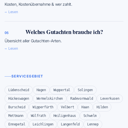
Kosten, Kostenübernahme & wer zahlt.
→ Lesen
Welches Gutachten brauche ich?
06
Übersicht aller Gutachten-Arten.
→ Lesen
SERVICEGEBIET
Lüdenscheid
Hagen
Wuppertal
Solingen
Hückeswagen
Wermelskirchen
Radevormwald
Leverkusen
Burscheid
Wipperfürth
Velbert
Haan
Hilden
Mettmann
Wülfrath
Heiligenhaus
Schwelm
Ennepetal
Leichlingen
Langenfeld
Lennep