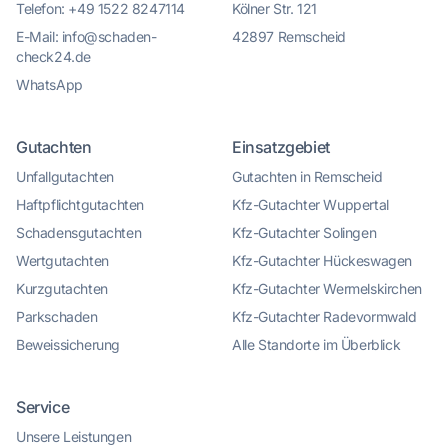
Telefon: +49 1522 8247114
Kölner Str. 121
E-Mail: info@schaden-
42897 Remscheid
check24.de
WhatsApp
Gutachten
Einsatzgebiet
Unfallgutachten
Gutachten in Remscheid
Haftpflichtgutachten
Kfz-Gutachter Wuppertal
Schadensgutachten
Kfz-Gutachter Solingen
Wertgutachten
Kfz-Gutachter Hückeswagen
Kurzgutachten
Kfz-Gutachter Wermelskirchen
Parkschaden
Kfz-Gutachter Radevormwald
Beweissicherung
Alle Standorte im Überblick
Service
Kundenbewertungen und Erfahrungen zu
Unsere Leistungen