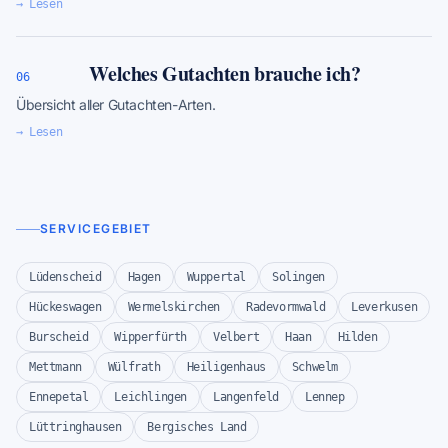
→ Lesen
Welches Gutachten brauche ich?
06
Übersicht aller Gutachten-Arten.
→ Lesen
SERVICEGEBIET
Lüdenscheid
Hagen
Wuppertal
Solingen
Hückeswagen
Wermelskirchen
Radevormwald
Leverkusen
Burscheid
Wipperfürth
Velbert
Haan
Hilden
Mettmann
Wülfrath
Heiligenhaus
Schwelm
Ennepetal
Leichlingen
Langenfeld
Lennep
Lüttringhausen
Bergisches Land