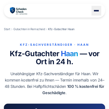
Start
Gutachten in Remscheid
Kfz-Gutachter Haan
LEISTUNGEN
STANDORTE
KFZ-SACHVERSTÄNDIGER · HAAN
Kfz-Gutachter
Haan
— vor
BLOG
Ort in 24 h.
ÜBER UNS
KONTAKT
Unabhängiger Kfz-Sachverständiger für Haan. Wir
kommen kostenfrei zu Ihnen — Termin innerhalb von 24–
48 Stunden. Bei Haftpflichtschäden
100 % kostenfrei für
Geschädigte
.
+49 1522 8247114
Schaden melden