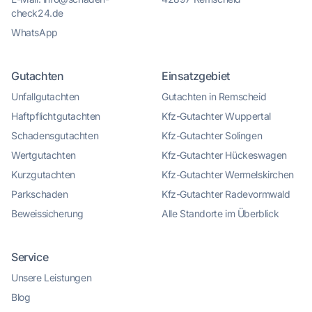
check24.de
WhatsApp
Gutachten
Einsatzgebiet
Unfallgutachten
Gutachten in Remscheid
Haftpflichtgutachten
Kfz-Gutachter Wuppertal
Schadensgutachten
Kfz-Gutachter Solingen
Wertgutachten
Kfz-Gutachter Hückeswagen
Kurzgutachten
Kfz-Gutachter Wermelskirchen
Parkschaden
Kfz-Gutachter Radevormwald
Beweissicherung
Alle Standorte im Überblick
Service
Kundenbewertungen und Erfahrungen zu
Unsere Leistungen
KFZ Gutachter Remscheid & KFZ Sachverständiger
Unfal...
Blog