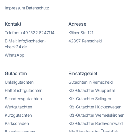
Impressum
·
Datenschutz
Kontakt
Adresse
Telefon: +49 1522 8247114
Kölner Str. 121
E-Mail: info@schaden-
42897 Remscheid
check24.de
WhatsApp
Gutachten
Einsatzgebiet
Unfallgutachten
Gutachten in Remscheid
Haftpflichtgutachten
Kfz-Gutachter Wuppertal
Schadensgutachten
Kfz-Gutachter Solingen
Wertgutachten
Kfz-Gutachter Hückeswagen
Kurzgutachten
Kfz-Gutachter Wermelskirchen
Parkschaden
Kfz-Gutachter Radevormwald
Beweissicherung
Alle Standorte im Überblick