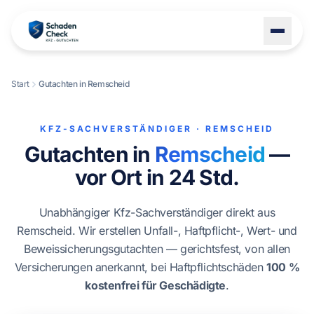
Start
Gutachten in Remscheid
LEISTUNGEN
STANDORTE
KFZ-SACHVERSTÄNDIGER · REMSCHEID
Gutachten in
Remscheid
—
BLOG
vor Ort in 24 Std.
ÜBER UNS
KONTAKT
Unabhängiger Kfz-Sachverständiger direkt aus
Remscheid. Wir erstellen Unfall-, Haftpflicht-, Wert- und
Beweissicherungsgutachten — gerichtsfest, von allen
Versicherungen anerkannt, bei Haftpflichtschäden
100 %
+49 1522 8247114
kostenfrei für Geschädigte
.
Schaden melden