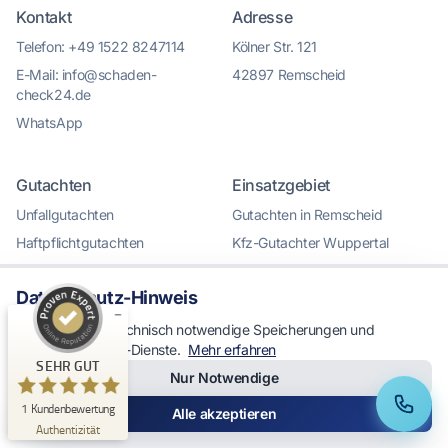
Kontakt
Adresse
Telefon: +49 1522 8247114
Kölner Str. 121
E-Mail: info@schaden-
42897 Remscheid
check24.de
WhatsApp
Kundenbewertungen und Erfahrungen zu
KFZ Gutachter Remscheid & KFZ Sachverständiger
Gutachten
Einsatzgebiet
Unfal...
Unfallgutachten
Gutachten in Remscheid
SEHR GUT
%
100
Haftpflichtgutachten
Kfz-Gutachter Wuppertal
Empfehlungen auf
Schadensgutachten
Kfz-Gutachter Solingen
ProvenExpert.com
5,00
/
5,00
Datenschutz-Hinweis
Wertgutachten
Kfz-Gutachter Hückeswagen
1
Kurzgutachten
Kfz-Gutachter Wermelskirchen
Wir verwenden technisch notwendige Speicherungen und
optionale Analyse-Dienste.
Mehr erfahren
Bewertung auf ProvenExpert.com
Parkschaden
Kfz-Gutachter Radevormwald
SEHR GUT
Nur Notwendige
Beweissicherung
Alle Standorte im Überblick
Erfahren Sie mehr über dieses Bewertungssiegel
1
Kundenbewertung
Anrufen
WhatsApp
Alle akzeptieren
Profil ansehen
29.12.2025
Authentizität
Service