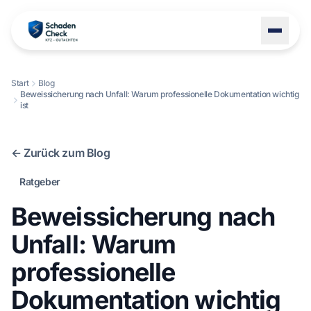
Start
Blog
Beweissicherung nach Unfall: Warum professionelle Dokumentation wichtig
LEISTUNGEN
ist
STANDORTE
BLOG
← Zurück zum Blog
ÜBER UNS
Ratgeber
KONTAKT
Beweissicherung nach
Unfall: Warum
professionelle
+49 1522 8247114
Dokumentation wichtig
Schaden melden