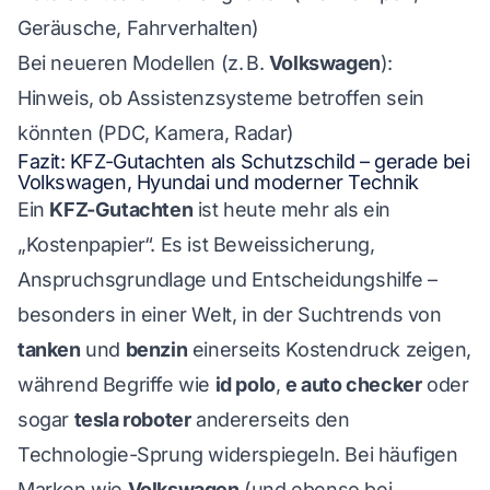
Geräusche, Fahrverhalten)
Bei neueren Modellen (z. B.
Volkswagen
):
Hinweis, ob Assistenzsysteme betroffen sein
könnten (PDC, Kamera, Radar)
Fazit: KFZ-Gutachten als Schutzschild – gerade bei
Volkswagen, Hyundai und moderner Technik
Ein
KFZ-Gutachten
ist heute mehr als ein
„Kostenpapier“. Es ist Beweissicherung,
Anspruchsgrundlage und Entscheidungshilfe –
besonders in einer Welt, in der Suchtrends von
tanken
und
benzin
einerseits Kostendruck zeigen,
während Begriffe wie
id polo
,
e auto checker
oder
sogar
tesla roboter
andererseits den
Technologie-Sprung widerspiegeln. Bei häufigen
Marken wie
Volkswagen
(und ebenso bei