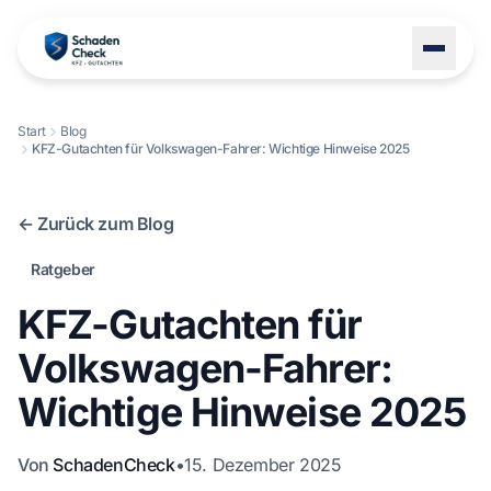
Start
Blog
KFZ-Gutachten für Volkswagen-Fahrer: Wichtige Hinweise 2025
LEISTUNGEN
STANDORTE
← Zurück zum Blog
BLOG
Ratgeber
ÜBER UNS
KFZ-Gutachten für
KONTAKT
Volkswagen-Fahrer:
Wichtige Hinweise 2025
+49 1522 8247114
Von
SchadenCheck
•
15. Dezember 2025
Schaden melden