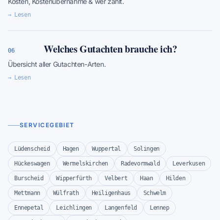
Kosten, Kostenübernahme & wer zahlt.
→ Lesen
Welches Gutachten brauche ich?
06
Übersicht aller Gutachten-Arten.
→ Lesen
SERVICEGEBIET
Lüdenscheid
Hagen
Wuppertal
Solingen
Hückeswagen
Wermelskirchen
Radevormwald
Leverkusen
Burscheid
Wipperfürth
Velbert
Haan
Hilden
Mettmann
Wülfrath
Heiligenhaus
Schwelm
Ennepetal
Leichlingen
Langenfeld
Lennep