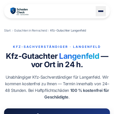
Start
Gutachten in Remscheid
Kfz-Gutachter Langenfeld
LEISTUNGEN
STANDORTE
KFZ-SACHVERSTÄNDIGER · LANGENFELD
Kfz-Gutachter
Langenfeld
—
BLOG
vor Ort in 24 h.
ÜBER UNS
KONTAKT
Unabhängiger Kfz-Sachverständiger für Langenfeld. Wir
kommen kostenfrei zu Ihnen — Termin innerhalb von 24–
48 Stunden. Bei Haftpflichtschäden
100 % kostenfrei für
Geschädigte
.
+49 1522 8247114
Schaden melden