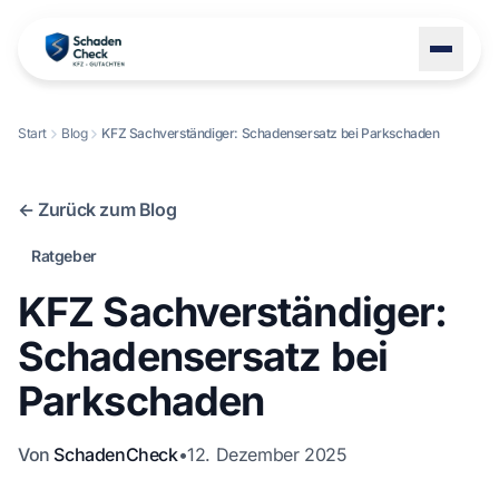
Start
Blog
KFZ Sachverständiger: Schadensersatz bei Parkschaden
LEISTUNGEN
STANDORTE
← Zurück zum Blog
BLOG
Ratgeber
ÜBER UNS
KFZ Sachverständiger:
KONTAKT
Schadensersatz bei
Parkschaden
+49 1522 8247114
Von
SchadenCheck
•
12. Dezember 2025
Schaden melden