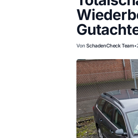
Wiederbe
Gutacht
Von
SchadenCheck Team
•