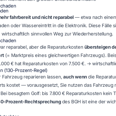
lschaden
aden
mehr fahrbereit und nicht reparabel
— etwa nach eine
en oder Wassereintritt in die Elektronik. Diese Fälle s
n wirtschaftlich sinnvollen Weg zur Wiederherstellung.
lschaden
war reparabel, aber die Reparaturkosten
übersteigen d
rt
(= Marktpreis eines gleichwertigen Fahrzeugs). Beisp
.000 € hat Reparaturkosten von 7.500 €. → wirtschaftl
en (130-Prozent-Regel)
r Fahrzeug reparieren lassen,
auch wenn
die Reparatur
s kostet — vorausgesetzt, Sie nutzen das Fahrzeug n
Bei besagtem Golf: bis 7.800 € Reparaturkosten kein 
30-Prozent-Rechtsprechung
des BGH ist eine der wic