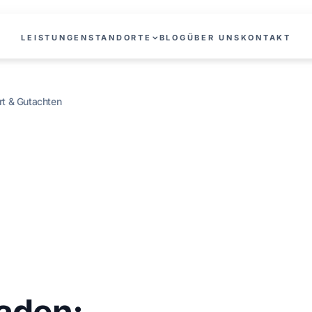
LEISTUNGEN
STANDORTE
BLOG
ÜBER UNS
KONTAKT
t & Gutachten
aden: