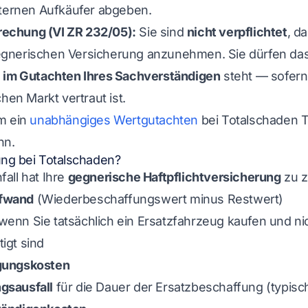
xternen Aufkäufer abgeben.
echung (VI ZR 232/05):
Sie sind
nicht verpflichtet
, d
egnerischen Versicherung anzunehmen. Sie dürfen da
r
im Gutachten Ihres Sachverständigen
steht — sofern
hen Markt vertraut ist.
m ein
unabhängiges Wertgutachten
bei Totalschaden 
nn.
ung bei Totalschaden?
all hat Ihre
gegnerische Haftpflichtversicherung
zu z
fwand
(Wiederbeschaffungswert minus Restwert)
enn Sie tatsächlich ein Ersatzfahrzeug kaufen und ni
igt sind
gungskosten
gsausfall
für die Dauer der Ersatzbeschaffung (typisc