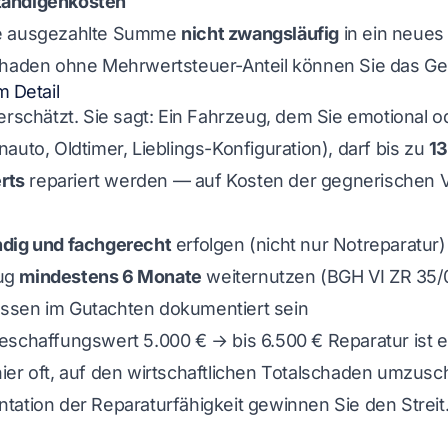
tändigenkosten
e ausgezahlte Summe
nicht zwangsläufig
in ein neues 
chaden ohne Mehrwertsteuer-Anteil können Sie das Ge
m Detail
erschätzt. Sie sagt: Ein Fahrzeug, dem Sie emotional o
auto, Oldtimer, Lieblings-Konfiguration), darf bis zu
1
rts
repariert werden — auf Kosten der gegnerischen 
ndig und fachgerecht
erfolgen (nicht nur Notreparatur)
eug
mindestens 6 Monate
weiternutzen (BGH VI ZR 35/
ssen im Gutachten dokumentiert sein
schaffungswert 5.000 € → bis 6.500 € Reparatur ist er
ier oft, auf den wirtschaftlichen Totalschaden umzus
tation der Reparaturfähigkeit gewinnen Sie den Streit