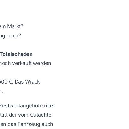
 am Markt?
ug noch?
 Totalschaden
 noch verkauft werden
500 €. Das Wrack
n.
 Restwertangebote über
tatt der vom Gutachter
ssen das Fahrzeug auch