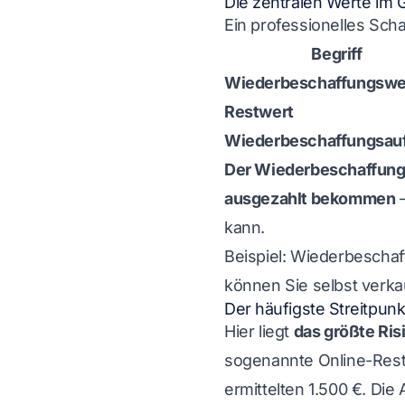
Die zentralen Werte im 
Ein professionelles Sch
Begriff
Wiederbeschaffungswe
Restwert
Wiederbeschaffungsau
Der Wiederbeschaffungs
ausgezahlt bekommen
—
kann.
Beispiel: Wiederbescha
können Sie selbst verk
Der häufigste Streitpunk
Hier liegt
das größte Ris
sogenannte Online-Rest
ermittelten 1.500 €. Di