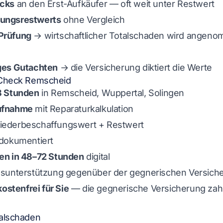
acks
an den Erst-Aufkäufer — oft weit unter Restwert
ungsrestwerts
ohne Vergleich
Prüfung
→ wirtschaftlicher Totalschaden wird angen
ges Gutachten
→ die Versicherung diktiert die Werte
nCheck Remscheid
8 Stunden
in Remscheid, Wuppertal, Solingen
ufnahme
mit Reparaturkalkulation
iederbeschaffungswert + Restwert
 dokumentiert
en in 48–72 Stunden
digital
sunterstützung gegenüber der gegnerischen Versich
kostenfrei für Sie
— die gegnerische Versicherung zah
alschaden