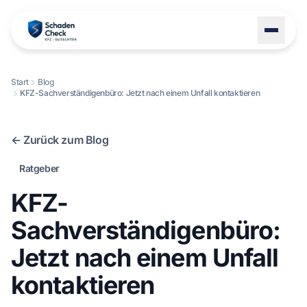
Start
Blog
KFZ-Sachverständigenbüro: Jetzt nach einem Unfall kontaktieren
LEISTUNGEN
STANDORTE
← Zurück zum Blog
BLOG
Ratgeber
ÜBER UNS
KFZ-
KONTAKT
Sachverständigenbüro:
Jetzt nach einem Unfall
+49 1522 8247114
kontaktieren
Schaden melden