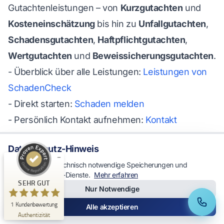
Gutachtenleistungen – von
Kurzgutachten
und
Kosteneinschätzung
bis hin zu
Unfallgutachten
,
Schadensgutachten
,
Haftpflichtgutachten
,
Wertgutachten
und
Beweissicherungsgutachten
.
- Überblick über alle Leistungen:
Leistungen von
Kundenbewertungen und Erfahrungen zu
SchadenCheck
KFZ Gutachter Remscheid & KFZ Sachverständiger
Unfal...
- Direkt starten:
Schaden melden
SEHR GUT
%
100
- Persönlich Kontakt aufnehmen:
Kontakt
Empfehlungen auf
- Mehr Fachwissen im Themenbereich:
Blog von
ProvenExpert.com
5,00
/
5,00
Datenschutz-Hinweis
SchadenCheck
1
Wir verwenden technisch notwendige Speicherungen und
- Startseite:
SchadenCheck
optionale Analyse-Dienste.
Mehr erfahren
Bewertung auf ProvenExpert.com
SEHR GUT
Wenn Sie möchten, schildern Sie kurz den Unfall
Nur Notwendige
(wann, wo, welche Schäden sichtbar,
Erfahren Sie mehr über dieses Bewertungssiegel
1
Kundenbewertung
Anrufen
WhatsApp
Alle akzeptieren
Profil ansehen
29.12.2025
Authentizität
Fahrzeugtyp). Dann lässt sich meist schnell