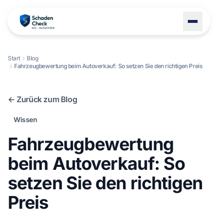
Start
Blog
Fahrzeugbewertung beim Autoverkauf: So setzen Sie den richtigen Preis
LEISTUNGEN
STANDORTE
← Zurück zum Blog
BLOG
Wissen
ÜBER UNS
Fahrzeugbewertung
KONTAKT
beim Autoverkauf: So
setzen Sie den richtigen
+49 1522 8247114
Preis
Schaden melden